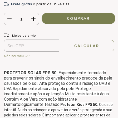
Frete grátis
a partir de
R$249,99
ALTERAR CEP
Entregas para o CEP:
Meios de envio
CALCULAR
Não sei meu CEP
PROTETOR SOLAR FPS 50:
Especialmente formulado
para prevenir os sinais do envelhecimento precoce da pele
causados pelo sol.
Alta proteção contra a radiação UVB e
UVA Rapidamente absorvido pela pele Protege
imediatamente após a aplicação Muito resistente à água
Contém Aloe Vera com ação hidratante
Dermatologicamente testado
Protetor Kids FPS 50:
Cuidado
infantil: Ajuda as crianças a aproveitar o verão protegendo a sua
pele dos raios solares. É importante aplicar o protetor antes da