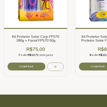
Kit Protetor Solar Corp FPS70
Kit Protetor Sol
180g + Facial FPS70 50g
Protetor Solar F
R$75,00
R$8
7
x de
R$10,71
sem juros
8
x de
R$10,