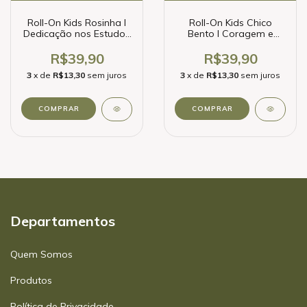
Roll-On Kids Rosinha I
Roll-On Kids Chico
Dedicação nos Estudos
Bento I Coragem e
10ml
Confiança 10ml
R$39,90
R$39,90
3
x de
R$13,30
sem juros
3
x de
R$13,30
sem juros
Departamentos
Quem Somos
Produtos
Política de Privacidade