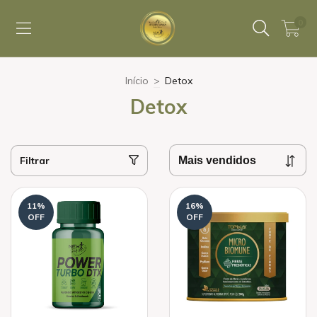
0
Início
>
Detox
Detox
Filtrar
11
%
16
%
OFF
OFF