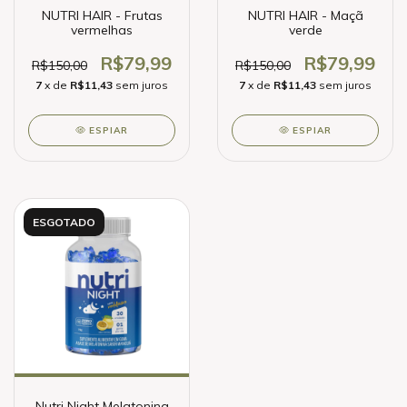
NUTRI HAIR - Frutas
NUTRI HAIR - Maçã
vermelhas
verde
R$79,99
R$79,99
R$150,00
R$150,00
7
x de
R$11,43
sem juros
7
x de
R$11,43
sem juros
ESPIAR
ESPIAR
ESGOTADO
Nutri Night Melatonina