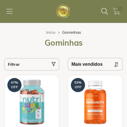
0
Início
>
Gominhas
Gominhas
Filtrar
47
%
53
%
OFF
OFF