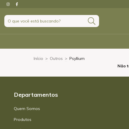
Início
>
Outros
>
Psyllium
Não t
Departamentos
Quem Somos
Produtos