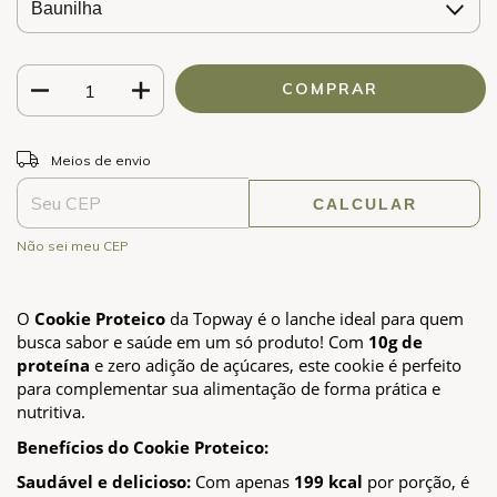
ALTERAR CEP
Entregas para o CEP:
Meios de envio
CALCULAR
Não sei meu CEP
O 
Cookie Proteico
 da Topway é o lanche ideal para quem 
busca sabor e saúde em um só produto! Com 
10g de 
proteína
 e zero adição de açúcares, este cookie é perfeito 
para complementar sua alimentação de forma prática e 
nutritiva.
Benefícios do Cookie Proteico:
Saudável e delicioso:
 Com apenas 
199 kcal
 por porção, é 