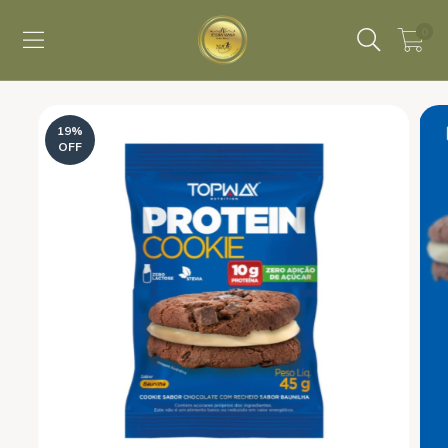
0
19
%
OFF