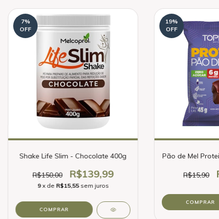
7
%
19
%
OFF
OFF
Shake Life Slim - Chocolate 400g
Pão de Mel Prote
R$139,99
R$150,00
R$15,90
9
x de
R$15,55
sem juros